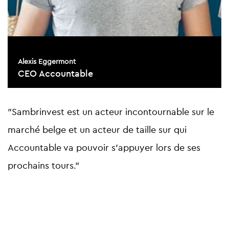
Alexis Eggermont
CEO Accountable
"Sambrinvest est un acteur incontournable sur le
"
marché belge et un acteur de taille sur qui
s
s
Accountable va pouvoir s’appuyer lors de ses
a
it
prochains tours."
e
é