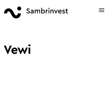
Toggl
navig
Vewi