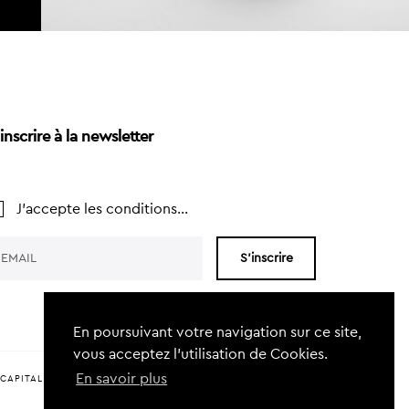
inscrire à la newsletter
J'accepte les conditions...
S'inscrire
En poursuivant votre navigation sur ce site,
vous acceptez l’utilisation de Cookies.
En savoir plus
CAPITAL FOR CHARLEROI (EVCC)
CHARTE DURABILITÉ
CRAFTED BY
KERN-IT