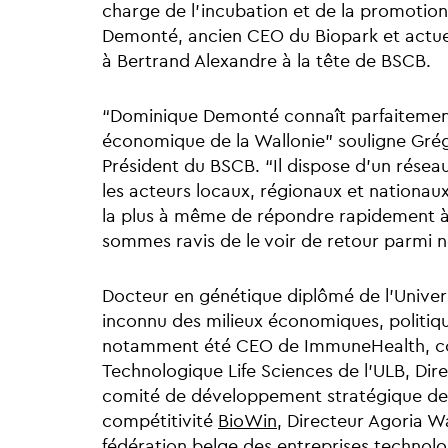
charge de l’incubation et de la promoti
Demonté, ancien CEO du Biopark et actu
à Bertrand Alexandre à la tête de BSCB.
“Dominique Demonté connaît parfaitemen
économique de la Wallonie” souligne Gré
Président du BSCB. “Il dispose d’un réseau
les acteurs locaux, régionaux et nationa
la plus à même de répondre rapidement à 
sommes ravis de le voir de retour parmi no
Docteur en génétique diplômé de l'Unive
inconnu des milieux économiques, politiqu
notamment été CEO de ImmuneHealth, coor
Technologique Life Sciences de l’ULB, Dir
comité de développement stratégique d
compétitivité
BioWin
, Directeur Agoria W
fédération belge des entreprises technologi