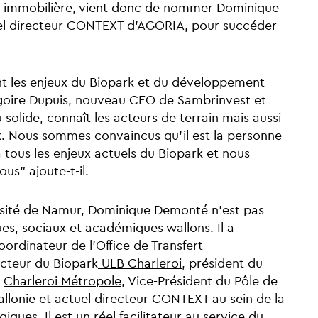
on immobilière, vient donc de nommer Dominique
el directeur CONTEXT d’AGORIA, pour succéder
t les enjeux du Biopark et du développement
goire Dupuis, nouveau CEO de Sambrinvest et
 solide, connaît les acteurs de terrain mais aussi
ux. Nous sommes convaincus qu’il est la personne
tous les enjeux actuels du Biopark et nous
us” ajoute-t-il.
rsité de Namur, Dominique Demonté n'est pas
es, sociaux et académiques wallons. Il a
dinateur de l’Office de Transfert
ecteur du Biopark
ULB Charleroi
, président du
e
Charleroi Métropole
, Vice-Président du Pôle de
allonie et actuel directeur CONTEXT au sein de la
ques. Il est un réel facilitateur au service du