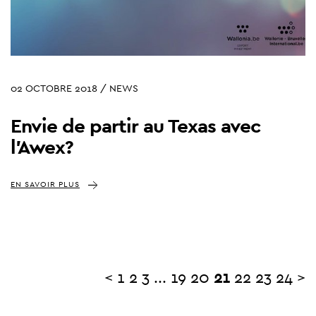
02 OCTOBRE 2018 / NEWS
Envie de partir au Texas avec
l'Awex?
EN SAVOIR PLUS
<
1
2
3
...
19
20
21
22
23
24
>