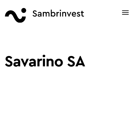
Toggl
navig
Savarino SA