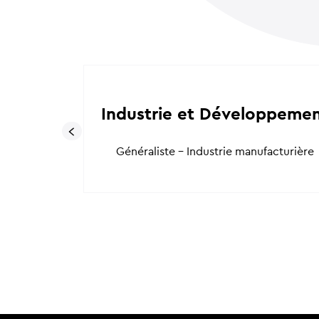
alifice
Industrie et Développeme
cturière
Généraliste - Industrie manufacturière