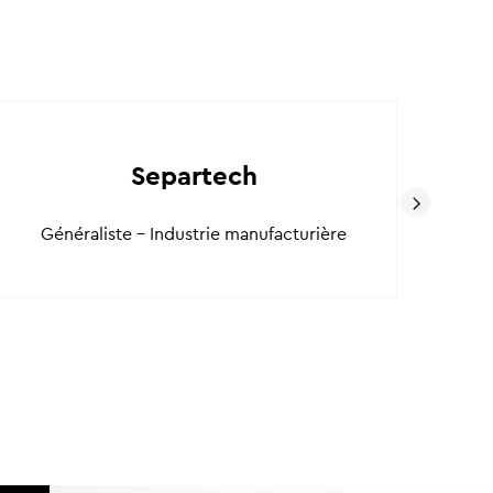
De
Separtech
Généraliste - Industrie manufacturière
Gén