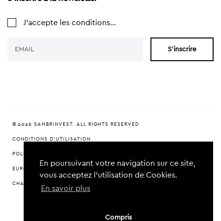
J'accepte les conditions...
S'inscrire
© 2026 SAMBRINVEST. ALL RIGHTS RESERVED
CONDITIONS D'UTILISATION
POLITIQUE DE CONFIDENTIALITÉ
En poursuivant votre navigation sur ce site,
EUROPEAN VENTURE CAPITAL FOR CHARLEROI (EVCC)
vous acceptez l’utilisation de Cookies.
CHARTE DURABILITÉ
En savoir plus
CRAFTED BY
KERN-IT
Compris