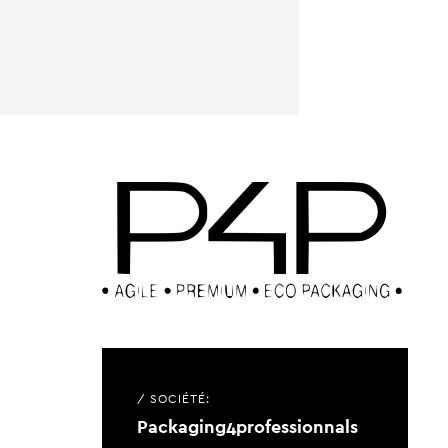
/ SOCIÉTÉ:
Packaging4professionnals