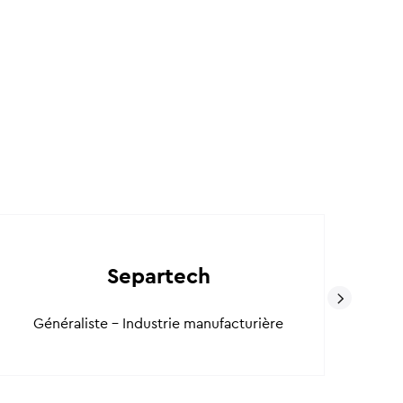
De
Separtech
Généraliste - Industrie manufacturière
Gén