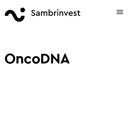
Toggl
navig
OncoDNA