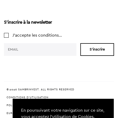
S'inscrire à la newsletter
J'accepte les conditions...
S'inscrire
© 2026 SAMBRINVEST. ALL RIGHTS RESERVED
CONDITIONS D'UTILISATION
POLITIQUE DE CONFIDENTIALITÉ
En poursuivant votre navigation sur ce site,
EUROPEAN VENTURE CAPITAL FOR CHARLEROI (EVCC)
vous acceptez l’utilisation de Cookies.