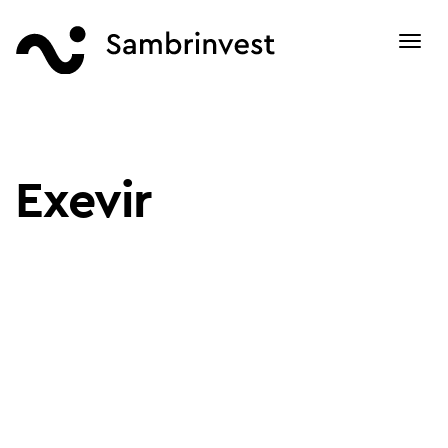
Toggl
navig
Exevir