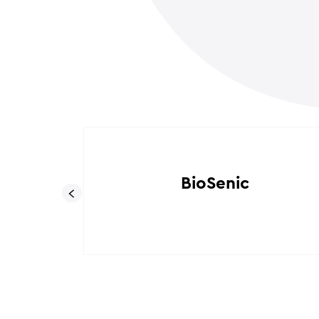
BioSenic
h